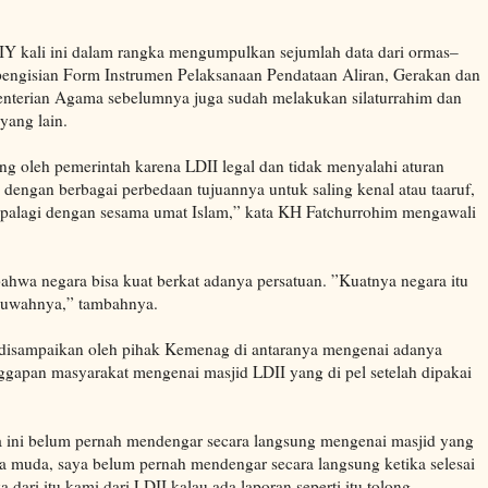
 kali ini dalam rangka mengumpulkan sejumlah data dari ormas–
pengisian Form Instrumen Pelaksanaan Pendataan Aliran, Gerakan dan
terian Agama sebelumnya juga sudah melakukan silaturrahim dan
yang lain.
ang oleh pemerintah karena LDII legal dan tidak menyalahi aturan
 dengan berbagai perbedaan tujuannya untuk saling kenal atau taaruf,
 apalagi dengan sesama umat Islam,” kata KH Fatchurrohim mengawali
hwa negara bisa kuat berkat adanya persatuan. ”Kuatnya negara itu
khuwahnya,” tambahnya.
disampaikan oleh pihak Kemenag di antaranya mengenai adanya
ggapan masyarakat mengenai masjid LDII yang di pel setelah dipakai
 ini belum pernah mendengar secara langsung mengenai masjid yang
aya muda, saya belum pernah mendengar secara langsung ketika selesai
 dari itu kami dari LDII kalau ada laporan seperti itu tolong