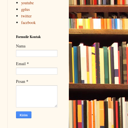
youtube
gplus
twitter
facebook
Formulir Kontak
Nama
*
Email
*
Pesan