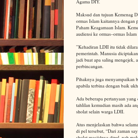
Agama DIY.
Maksud dan tujuan Kemenag DIY
ormas Islam kaitannya dengan 
Paham Keagamaan Islam. Kemen
audiensi ke ormas–ormas Islam 
”Kehadiran LDII itu tidak dilar
pemerintah. Manusia diciptakan
jadi buat apa saling mengejek,
perbincangan.
Pihaknya juga menyampaikan ba
apabila terbina dengan baik u
Ada beberapa pertanyaan yang 
tahlilan kemudian masih ada an
sholat selain warga LDII.
Atus menjelaskan bahwa selama
di pel tersebut, “Dari zaman s
sholat masjidnya dipel, nah maka