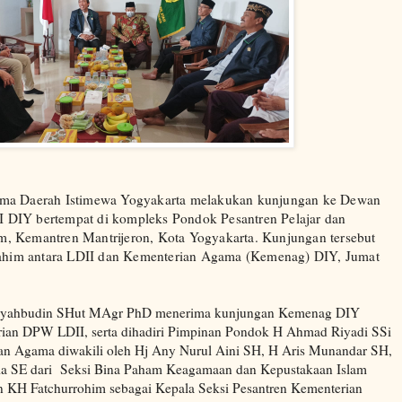
ama Daerah Istimewa Yogyakarta melakukan kunjungan ke Dewan
DIY bertempat di kompleks Pondok Pesantren Pelajar dan
, Kemantren Mantrijeron, Kota Yogyakarta. Kunjungan tersebut
rrahim antara LDII dan Kementerian Agama (Kemenag) DIY, Jumat
Syahbudin SHut MAgr PhD menerima kunjungan Kemenag DIY
arian DPW LDII, serta dihadiri Pimpinan Pondok H Ahmad Riyadi SSi
an Agama diwakili oleh Hj Any Nurul Aini SH, H Aris Munandar SH,
lia SE dari Seksi Bina Paham Keagamaan dan Kepustakaan Islam
 KH Fatchurrohim sebagai Kepala Seksi Pesantren Kementerian