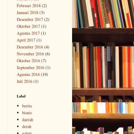
Februari 2018
(2)
Januari 2018
(3)
Desember 2017
(2)
Oktober 2017
(1)
Agustus 2017
(1)
April 2017
(1)
Desember 2016
(4)
November 2016
(6)
Oktober 2016
(7)
September 2016
(1)
Agustus 2016
(19)
Juli 2016
(1)
Label
berita
bisnis
daerah
derah
galeri