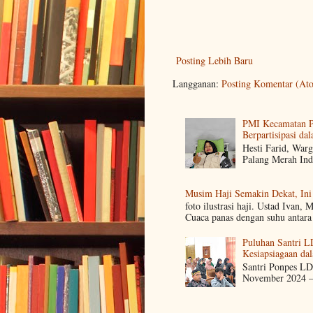
Posting Lebih Baru
Langganan:
Posting Komentar (At
PMI Kecamatan Pe
Berpartisipasi d
Hesti Farid, Warg
Palang Merah Ind
Musim Haji Semakin Dekat, Ini
foto ilustrasi haji. Ustad Ivan,
Cuaca panas dengan suhu antara 
Puluhan Santri L
Kesiapsiagaan dal
Santri Ponpes LD
November 2024 – 