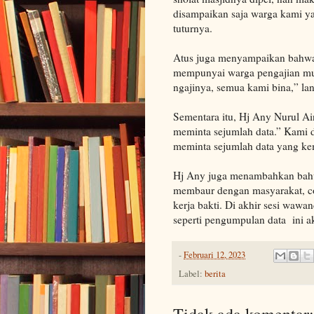
disampaikan saja warga kami y
tuturnya.
Atus juga menyampaikan bahwa
mempunyai warga pengajian mula
ngajinya, semua kami bina,” lan
Sementara itu, Hj Any Nurul Ain
meminta sejumlah data.” Kami 
meminta sejumlah data yang ke
Hj Any juga menambahkan bahwa 
membaur dengan masyarakat, con
kerja bakti. Di akhir sesi waw
seperti pengumpulan data ini ak
-
Februari 12, 2023
Label:
berita