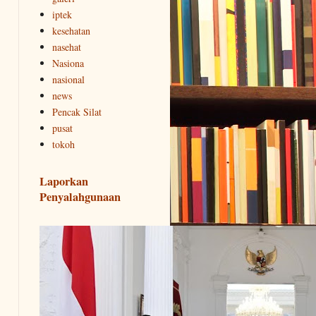
iptek
kesehatan
nasehat
Nasiona
nasional
news
Pencak Silat
pusat
tokoh
Laporkan
Penyalahgunaan