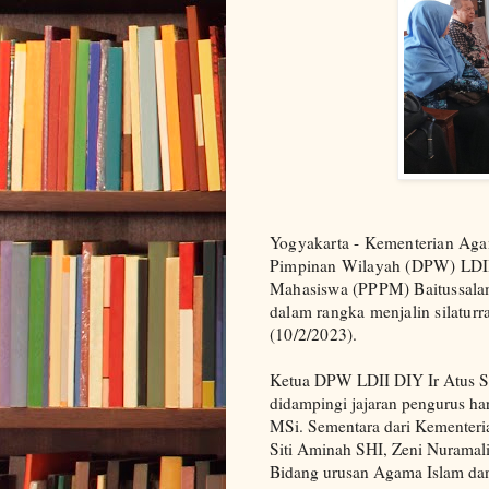
Yogyakarta - Kementerian Ag
Pimpinan Wilayah (DPW) LDII 
Mahasiswa (PPPM) Baitussalam
dalam rangka menjalin silatu
(10/2/2023).
Ketua DPW LDII DIY Ir Atus 
didampingi jajaran pengurus h
MSi. Sementara dari Kementeri
Siti Aminah SHI, Zeni Nurama
Bidang urusan Agama Islam dan