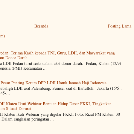
Beranda
Posting Lama
om)
dan: Terima Kasih kepada TNI, Guru, LDII, dan Masyarakat yang
alam Donor Darah
a LDII Pedan turut serta dalam aksi donor darah. Pedan, Klaten (12/9)–
onesia (PMI) Kecamatan ...
 Pesan Penting Ketum DPP LDII Untuk Jamaah Haji Indonesia
 Mubaligh LDII asal Palembang, Sumsel saat di Baitulloh. Jakarta (15/5).
45-...
DII Klaten Ikuti Webinar Bantuan Hidup Dasar FKKI, Tingkatkan
am Situasi Darurat
II Klaten ikuti Webinar yang digelar FKKI. Foto: Rizal PM Klaten, 30
Dalam rangkaian peringatan ...