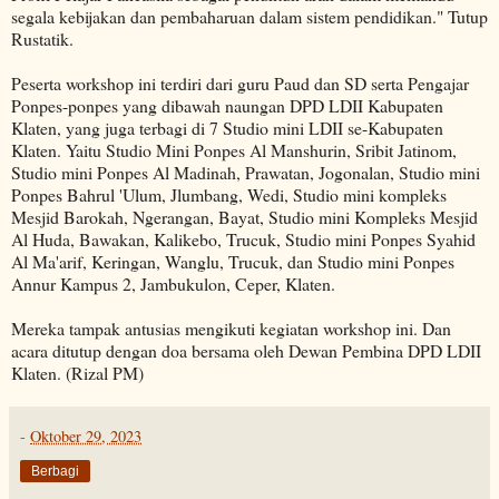
segala kebijakan dan pembaharuan dalam sistem pendidikan." Tutup
Rustatik.
Peserta workshop ini terdiri dari guru Paud dan SD serta Pengajar
Ponpes-ponpes yang dibawah naungan DPD LDII Kabupaten
Klaten, yang juga terbagi di 7 Studio mini LDII se-Kabupaten
Klaten. Yaitu Studio Mini Ponpes Al Manshurin, Sribit Jatinom,
Studio mini Ponpes Al Madinah, Prawatan, Jogonalan, Studio mini
Ponpes Bahrul 'Ulum, Jlumbang, Wedi, Studio mini kompleks
Mesjid Barokah, Ngerangan, Bayat, Studio mini Kompleks Mesjid
Al Huda, Bawakan, Kalikebo, Trucuk, Studio mini Ponpes Syahid
Al Ma'arif, Keringan, Wanglu, Trucuk, dan Studio mini Ponpes
Annur Kampus 2, Jambukulon, Ceper, Klaten.
Mereka tampak antusias mengikuti kegiatan workshop ini. Dan
acara ditutup dengan doa bersama oleh Dewan Pembina DPD LDII
Klaten. (Rizal PM)
-
Oktober 29, 2023
Berbagi