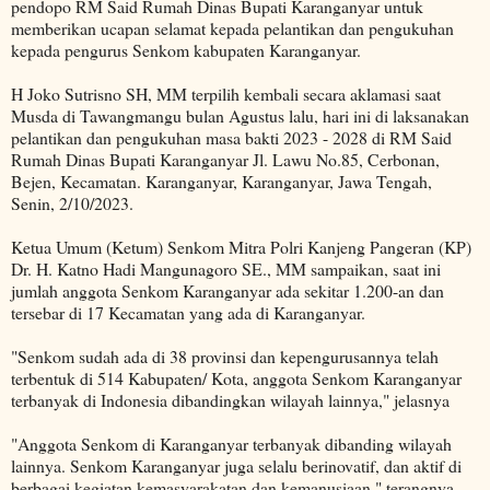
pendopo RM Said Rumah Dinas Bupati Karanganyar untuk
memberikan ucapan selamat kepada pelantikan dan pengukuhan
kepada pengurus Senkom kabupaten Karanganyar.
H Joko Sutrisno SH, MM terpilih kembali secara aklamasi saat
Musda di Tawangmangu bulan Agustus lalu, hari ini di laksanakan
pelantikan dan pengukuhan masa bakti 2023 - 2028 di RM Said
Rumah Dinas Bupati Karanganyar Jl. Lawu No.85, Cerbonan,
Bejen, Kecamatan. Karanganyar, Karanganyar, Jawa Tengah,
Senin, 2/10/2023.
Ketua Umum (Ketum) Senkom Mitra Polri Kanjeng Pangeran (KP)
Dr. H. Katno Hadi Mangunagoro SE., MM sampaikan, saat ini
jumlah anggota Senkom Karanganyar ada sekitar 1.200-an dan
tersebar di 17 Kecamatan yang ada di Karanganyar.
"Senkom sudah ada di 38 provinsi dan kepengurusannya telah
terbentuk di 514 Kabupaten/ Kota, anggota Senkom Karanganyar
terbanyak di Indonesia dibandingkan wilayah lainnya," jelasnya
"Anggota Senkom di Karanganyar terbanyak dibanding wilayah
lainnya. Senkom Karanganyar juga selalu berinovatif, dan aktif di
berbagai kegiatan kemasyarakatan dan kemanusiaan," terangnya.