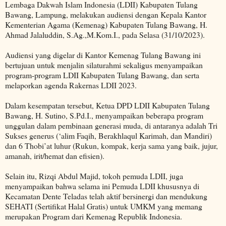
Lembaga Dakwah Islam Indonesia (LDII) Kabupaten Tulang
Bawang, Lampung, melakukan audiensi dengan Kepala Kantor
Kementerian Agama (Kemenag) Kabupaten Tulang Bawang, H.
Ahmad Jalaluddin, S.Ag.,M.Kom.I., pada Selasa (31/10/2023).
Audiensi yang digelar di Kantor Kemenag Tulang Bawang ini
bertujuan untuk menjalin silaturahmi sekaligus menyampaikan
program-program LDII Kabupaten Tulang Bawang, dan serta
melaporkan agenda Rakernas LDII 2023.
Dalam kesempatan tersebut, Ketua DPD LDII Kabupaten Tulang
Bawang, H. Sutino, S.Pd.I., menyampaikan beberapa program
unggulan dalam pembinaan generasi muda, di antaranya adalah Tri
Sukses generus (‘alim Faqih, Berakhlaqul Karimah, dan Mandiri)
dan 6 Thobi’at luhur (Rukun, kompak, kerja sama yang baik, jujur,
amanah, irit/hemat dan efisien).
Selain itu, Rizqi Abdul Majid, tokoh pemuda LDII, juga
menyampaikan bahwa selama ini Pemuda LDII khususnya di
Kecamatan Dente Teladas telah aktif bersinergi dan mendukung
SEHATI (Sertifikat Halal Gratis) untuk UMKM yang memang
merupakan Program dari Kemenag Republik Indonesia.