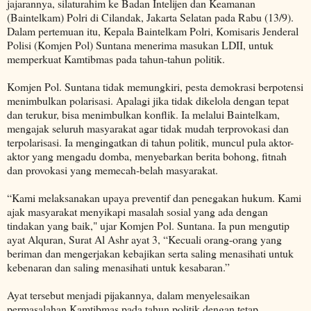
jajarannya, silaturahim ke Badan Intelijen dan Keamanan
(Baintelkam) Polri di Cilandak, Jakarta Selatan pada Rabu (13/9).
Dalam pertemuan itu, Kepala Baintelkam Polri, Komisaris Jenderal
Polisi (Komjen Pol) Suntana menerima masukan LDII, untuk
memperkuat Kamtibmas pada tahun-tahun politik.
Komjen Pol. Suntana tidak memungkiri, pesta demokrasi berpotensi
menimbulkan polarisasi. Apalagi jika tidak dikelola dengan tepat
dan terukur, bisa menimbulkan konflik. Ia melalui Baintelkam,
mengajak seluruh masyarakat agar tidak mudah terprovokasi dan
terpolarisasi. Ia mengingatkan di tahun politik, muncul pula aktor-
aktor yang mengadu domba, menyebarkan berita bohong, fitnah
dan provokasi yang memecah-belah masyarakat.
“Kami melaksanakan upaya preventif dan penegakan hukum. Kami
ajak masyarakat menyikapi masalah sosial yang ada dengan
tindakan yang baik," ujar Komjen Pol. Suntana. Ia pun mengutip
ayat Alquran, Surat Al Ashr ayat 3, “Kecuali orang-orang yang
beriman dan mengerjakan kebajikan serta saling menasihati untuk
kebenaran dan saling menasihati untuk kesabaran.”
Ayat tersebut menjadi pijakannya, dalam menyelesaikan
permasalahan Kamtibmas pada tahun politik dengan tetap