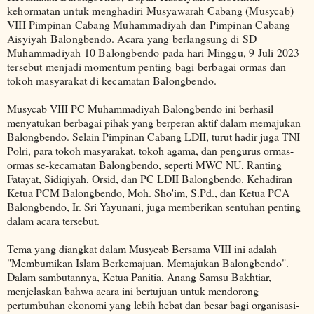
kehormatan untuk menghadiri Musyawarah Cabang (Musycab)
VIII Pimpinan Cabang Muhammadiyah dan Pimpinan Cabang
Aisyiyah Balongbendo. Acara yang berlangsung di SD
Muhammadiyah 10 Balongbendo pada hari Minggu, 9 Juli 2023
tersebut menjadi momentum penting bagi berbagai ormas dan
tokoh masyarakat di kecamatan Balongbendo.
Musycab VIII PC Muhammadiyah Balongbendo ini berhasil
menyatukan berbagai pihak yang berperan aktif dalam memajukan
Balongbendo. Selain Pimpinan Cabang LDII, turut hadir juga TNI
Polri, para tokoh masyarakat, tokoh agama, dan pengurus ormas-
ormas se-kecamatan Balongbendo, seperti MWC NU, Ranting
Fatayat, Sidiqiyah, Orsid, dan PC LDII Balongbendo. Kehadiran
Ketua PCM Balongbendo, Moh. Sho'im, S.Pd., dan Ketua PCA
Balongbendo, Ir. Sri Yayunani, juga memberikan sentuhan penting
dalam acara tersebut.
Tema yang diangkat dalam Musycab Bersama VIII ini adalah
"Membumikan Islam Berkemajuan, Memajukan Balongbendo".
Dalam sambutannya, Ketua Panitia, Anang Samsu Bakhtiar,
menjelaskan bahwa acara ini bertujuan untuk mendorong
pertumbuhan ekonomi yang lebih hebat dan besar bagi organisasi-