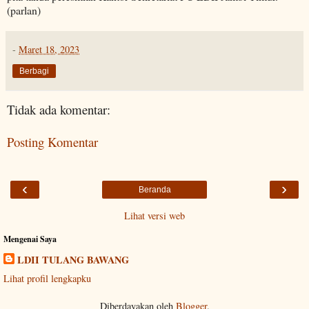
(parlan)
-
Maret 18, 2023
Berbagi
Tidak ada komentar:
Posting Komentar
‹
›
Beranda
Lihat versi web
Mengenai Saya
LDII TULANG BAWANG
Lihat profil lengkapku
Diberdayakan oleh
Blogger
.