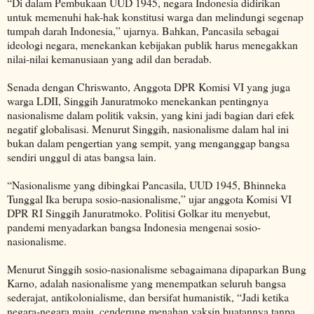
“Di dalam Pembukaan UUD 1945, negara Indonesia didirikan
untuk memenuhi hak-hak konstitusi warga dan melindungi segenap
tumpah darah Indonesia,” ujarnya. Bahkan, Pancasila sebagai
ideologi negara, menekankan kebijakan publik harus menegakkan
nilai-nilai kemanusiaan yang adil dan beradab.
Senada dengan Chriswanto, Anggota DPR Komisi VI yang juga
warga LDII, Singgih Januratmoko menekankan pentingnya
nasionalisme dalam politik vaksin, yang kini jadi bagian dari efek
negatif globalisasi. Menurut Singgih, nasionalisme dalam hal ini
bukan dalam pengertian yang sempit, yang menganggap bangsa
sendiri unggul di atas bangsa lain.
“Nasionalisme yang dibingkai Pancasila, UUD 1945, Bhinneka
Tunggal Ika berupa sosio-nasionalisme,” ujar anggota Komisi VI
DPR RI Singgih Januratmoko. Politisi Golkar itu menyebut,
pandemi menyadarkan bangsa Indonesia mengenai sosio-
nasionalisme.
Menurut Singgih sosio-nasionalisme sebagaimana dipaparkan Bung
Karno, adalah nasionalisme yang menempatkan seluruh bangsa
sederajat, antikolonialisme, dan bersifat humanistik, “Jadi ketika
negara-negara maju, cenderung menahan vaksin buatannya tanpa