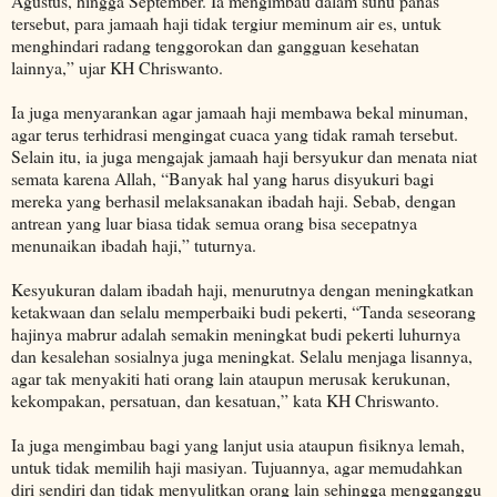
Agustus, hingga September. Ia mengimbau dalam suhu panas
tersebut, para jamaah haji tidak tergiur meminum air es, untuk
menghindari radang tenggorokan dan gangguan kesehatan
lainnya,” ujar KH Chriswanto.
Ia juga menyarankan agar jamaah haji membawa bekal minuman,
agar terus terhidrasi mengingat cuaca yang tidak ramah tersebut.
Selain itu, ia juga mengajak jamaah haji bersyukur dan menata niat
semata karena Allah, “Banyak hal yang harus disyukuri bagi
mereka yang berhasil melaksanakan ibadah haji. Sebab, dengan
antrean yang luar biasa tidak semua orang bisa secepatnya
menunaikan ibadah haji,” tuturnya.
Kesyukuran dalam ibadah haji, menurutnya dengan meningkatkan
ketakwaan dan selalu memperbaiki budi pekerti, “Tanda seseorang
hajinya mabrur adalah semakin meningkat budi pekerti luhurnya
dan kesalehan sosialnya juga meningkat. Selalu menjaga lisannya,
agar tak menyakiti hati orang lain ataupun merusak kerukunan,
kekompakan, persatuan, dan kesatuan,” kata KH Chriswanto.
Ia juga mengimbau bagi yang lanjut usia ataupun fisiknya lemah,
untuk tidak memilih haji masiyan. Tujuannya, agar memudahkan
diri sendiri dan tidak menyulitkan orang lain sehingga mengganggu