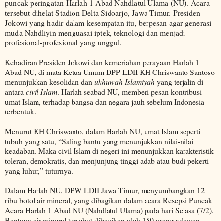
puncak peringatan Harlah 1 Abad Nahdlatul Ulama (NU). Acara
tersebut dihelat Stadion Delta Sidoarjo, Jawa Timur. Presiden
Jokowi yang hadir dalam kesempatan itu, berpesan agar generasi
muda Nahdliyin menguasai iptek, teknologi dan menjadi
profesional-profesional yang unggul.
Kehadiran Presiden Jokowi dan kemeriahan perayaan Harlah 1
Abad NU, di mata Ketua Umum DPP LDII KH Chriswanto Santoso
menunjukkan kesolidan dan
ukhuwah Islamiyah
yang terjalin di
antara
civil Islam
. Harlah seabad NU, memberi pesan kontribusi
umat Islam, terhadap bangsa dan negara jauh sebelum Indonesia
terbentuk.
Menurut KH Chriswanto, dalam Harlah NU, umat Islam seperti
tubuh yang satu, “Saling bantu yang menunjukkan nilai-nilai
keadaban. Maka civil Islam di negeri ini menunjukkan karakteristik
toleran, demokratis, dan menjunjung tinggi adab atau budi pekerti
yang luhur,” tuturnya.
Dalam Harlah NU, DPW LDII Jawa Timur, menyumbangkan 12
ribu botol air mineral, yang dibagikan dalam acara Resepsi Puncak
Acara Harlah 1 Abad NU (Nahdlatul Ulama) pada hari Selasa (7/2).
Bantuan air mineral tersebut dibagikan oleh 150 orang relawan