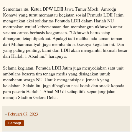
Sementara itu, Ketua DPW LDII Jawa Timur Moch. Amrodji
Konawi yang turut memantau kegiatan sosial Pemuda LDII Jatim,
mengatakan aksi solidaritas Pemuda LDII dalam Harlah NU
merupakan wujud kebersamaan dan membangun ukhuwah antar
sesama ormas berbasis keagamaan. "Ukhuwah harus tetap
dibangun, tetap diperkuat. Apalagi tadi melihat ada teman-teman
dari Muhammadiyah juga membantu suksesnya kegiatan ini. Dan
yang paling penting, kami dari LDII akan mengambil hikmah besar
dari Harlah 1 Abad ini,” harapnya.
Selama kegiatan, Pemuda LDII Jatim juga menyediakan satu unit
ambulans beserta tim tenaga medis yang disiagakan untuk
membantu warga NU. Untuk mengantisipasi jemaah yang
kelelahan. Selain itu, juga dibagikan nasi kotak dan snack kepada
para peserta Harlah 1 Abad NU di setiap titik sepanjang jalan
menuju Stadion Gelora Delta.
-
Februari 07, 2023
Berbagi