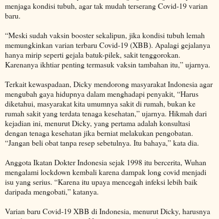
menjaga kondisi tubuh, agar tak mudah terserang Covid-19 varian
baru.
“Meski sudah vaksin booster sekalipun, jika kondisi tubuh lemah
memungkinkan varian terbaru Covid-19 (XBB). Apalagi gejalanya
hanya mirip seperti gejala batuk-pilek, sakit tenggorokan.
Karenanya ikhtiar penting termasuk vaksin tambahan itu,” ujarnya.
Terkait kewaspadaan, Dicky mendorong masyarakat Indonesia agar
mengubah gaya hidupnya dalam menghadapi penyakit, “Harus
diketahui, masyarakat kita umumnya sakit di rumah, bukan ke
rumah sakit yang terdata tenaga kesehatan,” ujarnya. Hikmah dari
kejadian ini, menurut Dicky, yang pertama adalah konsultasi
dengan tenaga kesehatan jika berniat melakukan pengobatan.
“Jangan beli obat tanpa resep sebetulnya. Itu bahaya,” kata dia.
Anggota Ikatan Dokter Indonesia sejak 1998 itu bercerita, Wuhan
mengalami lockdown kembali karena dampak long covid menjadi
isu yang serius. “Karena itu upaya mencegah infeksi lebih baik
daripada mengobati,” katanya.
Varian baru Covid-19 XBB di Indonesia, menurut Dicky, harusnya