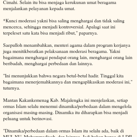
Cimahi. Selain itu bisa menjaga kerukunan umat beragama
menjalankan pelayanan kepada umat.
*Kunci moderasi yakni bisa saling menghargai dan tidak saling
mencerca, sehingga menjadi kontroversial. Apalagi saat ini
terpeleset satu kata bisa menjadi ribut," paparnya.
Saepulloh menambahkan, menteri agama dalam program kerjanya
juga menitikberatkan pelaksanaan moderasi beragama. Yakni
bagaimana menghargai pendapat orang lain, menghargai orang lain
beribadah, menghargai perbedaan dan lainnya.
"Ini menunjukkan bahwa negara betul-betul hadir. Tinggal kita
bagaimana menerjemahkannya dan mengaplikasikan moderasi ini,"
tuturnya.
Mantan Kakankemenag Kab. Majalengka ini menjelaskan, setiap
ormas Islam selalu menemui dinamika/perbedaan dalam mengelola
organisasi masing-masing. Dinamika itu diharapkan bisa menjadi
peluang untuk berinovasi.
"Dinamika/perbedaan dalam ormas Islam itu selalu ada, baik di
MUI, NU, Muhammadiyah, dan lainnya. Jadi bukan hanya di LDII