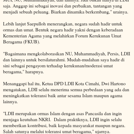
saja. Anggap ini sebagai inovasi dan perbaikan, tantangan yang
menjadi sebuah peluang. Biarkan dinamika berkembang," urainya.
Lebih lanjut Saepulloh menerangkan, negara sudah hadir untuk
ormas dan umat. Bentuk negara hadir yakni dengan keberadaan
Kementerian Agama yang melahirkan Forum Kerukunan Umat
Beragama (FKUB).
"Bagaimana mengkolaborasikan NU, Muhammadiyah, Persis, LDII
dan lainnya untuk bersilaturahmi. Mudah-mudahan saya hadir di
sini sebagai pengayom terhadap kerukunan/moderasi umat
beragama," harapnya.
Menanggapi hal itu, Ketua DPD LDII Kota Cimahi, Dwi Hartono
mengatakan, LDII selalu menerima semua perbedaan yang ada dan
meningkatkan toleransi baik antar sesama Islam maupun agama
lainnya.
"LDII merupakan ormas Islam dengan asas Pancasila dan ingin
menjaga keutuhan NKRI. Dalam praktiknya, LDII ingin selalu
memberikan kontribusi, baik kepada masyarakat maupun negara.
Salah satunya melalui toleransi umat beragama," ujarnya.