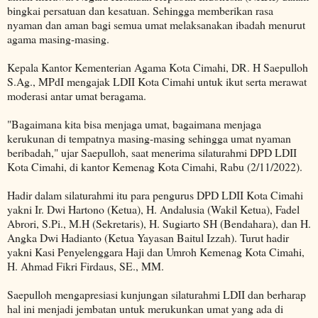
bingkai persatuan dan kesatuan. Sehingga memberikan rasa
nyaman dan aman bagi semua umat melaksanakan ibadah menurut
agama masing-masing.
Kepala Kantor Kementerian Agama Kota Cimahi, DR. H Saepulloh
S.Ag., MPdI mengajak LDII Kota Cimahi untuk ikut serta merawat
moderasi antar umat beragama.
"Bagaimana kita bisa menjaga umat, bagaimana menjaga
kerukunan di tempatnya masing-masing sehingga umat nyaman
beribadah," ujar Saepulloh, saat menerima silaturahmi DPD LDII
Kota Cimahi, di kantor Kemenag Kota Cimahi, Rabu (2/11/2022).
Hadir dalam silaturahmi itu para pengurus DPD LDII Kota Cimahi
yakni Ir. Dwi Hartono (Ketua), H. Andalusia (Wakil Ketua), Fadel
Abrori, S.Pi., M.H (Sekretaris), H. Sugiarto SH (Bendahara), dan H.
Angka Dwi Hadianto (Ketua Yayasan Baitul Izzah). Turut hadir
yakni Kasi Penyelenggara Haji dan Umroh Kemenag Kota Cimahi,
H. Ahmad Fikri Firdaus, SE., MM.
Saepulloh mengapresiasi kunjungan silaturahmi LDII dan berharap
hal ini menjadi jembatan untuk merukunkan umat yang ada di