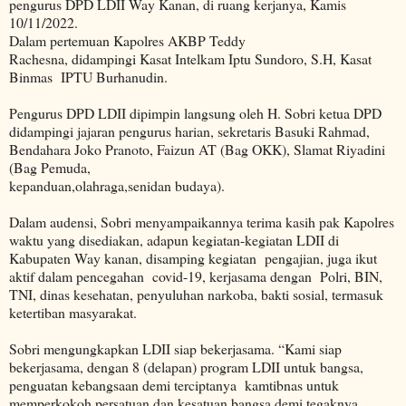
pengurus DPD LDII Way Kanan, di ruang kerjanya, Kamis
10/11/2022.
Dalam pertemuan Kapolres AKBP Teddy
Rachesna, didampingi Kasat Intelkam Iptu Sundoro, S.H, Kasat
Binmas IPTU Burhanudin.
Pengurus DPD LDII dipimpin langsung oleh H. Sobri ketua DPD
didampingi jajaran pengurus harian, sekretaris Basuki Rahmad,
Bendahara Joko Pranoto, Faizun AT (Bag OKK), Slamat Riyadini
(Bag Pemuda,
kepanduan,olahraga,senidan budaya).
Dalam audensi, Sobri menyampaikannya terima kasih pak Kapolres
waktu yang disediakan, adapun kegiatan-kegiatan LDII di
Kabupaten Way kanan, disamping kegiatan pengajian, juga ikut
aktif dalam pencegahan covid-19, kerjasama dengan Polri, BIN,
TNI, dinas kesehatan, penyuluhan narkoba, bakti sosial, termasuk
ketertiban masyarakat.
Sobri mengungkapkan LDII siap bekerjasama. “Kami siap
bekerjasama, dengan 8 (delapan) program LDII untuk bangsa,
penguatan kebangsaan demi terciptanya kamtibnas untuk
memperkokoh persatuan dan kesatuan bangsa demi tegaknya