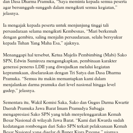
dan Dasa Dharma Pramuka, “Saya meminta kepada semua peserta
agar bersungguh-sungguh dalam mengikuti semua kegiatan,”
jelasnya.
Ia mengajak kepada peserta untuk menjunjung tinggi tali
persaudaraan selama mengikuti Kembesnas, “Mari berkemah
dengan gembira, saling menjalin persaudaraan, selalu bersyukur
kepada Tuhan Yang Maha Esa,” ajaknya.
Menanggapi hal tersebut, Ketua Majelis Pembimbing (Mabi) Sako
SPN, Edwin Sumiroza mengungkapkan, pembinaan karakter
generasi penerus LDII yang diwujudkan melalui kegiatan
kepramukaan, diselaraskan dengan Tri Satya dan Dasa Dharma
Pramuka. “Semua itu makin memantapkan kami dalam
menjalankan darma pramuka dari level nasional hingga level
gudep,” jelasnya.
Sementara itu, Wakil Komisi Saka, Sako dan Gugus Darma Kwartir
Daerah Pramuka Jawa Barat Imam Pramudya Subagja
mengapresiasi Sako SPN yang telah menyelenggarakan Kemah
Besar Nasional di wilayah Jawa Barat. “Kami dari Kwarda sudah
kedatangan rombongan dari Sako SPN terkait pelaksanaan Kemah
Besar Nasional yang digelar di Buper Kiara Payung,” ujarnya.