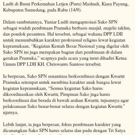
Ludfi di Bumi Perkemahan Letjen (Purn) Mashudi, Kiara Payung,
Kabupaten Sumedang, pada Rabu (14/9).
Dalam sambutannya, Yuniar Ludfi mengapresiasi Sako SPN
sebagai wadah pembinaan Pramuka berbasis masjid, majelis taklim,
dan pondok pesantren. Hal tersebut, sebagai wahana DPP LDII
untuk menumbuhkan karakter profesional religius lewat kegiatan
kepramukaan, “Kegiatan Kemah Besar Nasional yang digelar oleh
Sako SPN ini juga merupakan bagian dari pembinaan di dalam
gerakan Pramuka,” ucapnya pada acara yang turut dihadiri Ketua
Umum DPP LDII KH. Chriswanto Santoso tersebut.
Ia berpesan, Sako SPN senantiasa berkoordinasi dengan Kwartir
Pramuka setempat untuk membina karakter anak bangsa lewat
kegiatan kepramukaan, “Semua kegiatan Sako harus
dikoordinasikan oleh Kwartir, Pimpinan Sako juga harus
berkoordinasi dan berada di bawah arahan Kwartir, tujuannya agar
pelaksanaan Sako benar-benar selaras dengan kegiatan Kwartir,”
ujarnya.
Lebih lanjut, ia juga berpesan, fokus pembinaan karakter yang
dicanangkan Sako SPN harus selaras dan padu dengan Tri Satya