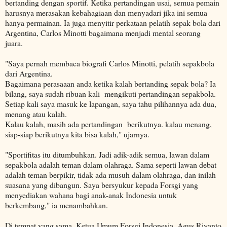
bertanding dengan sportif. Ketika pertandingan usai, semua pemain
harusnya merasakan kebahagiaan dan menyadari jika ini semua
hanya permainan. Ia juga menyitir perkataan pelatih sepak bola dari
Argentina, Carlos Minotti bagaimana menjadi mental seorang
juara.
"Saya pernah membaca biografi Carlos Minotti, pelatih sepakbola
dari Argentina.
Bagaimana perasaaan anda ketika kalah bertanding sepak bola? Ia
bilang, saya sudah ribuan kali mengikuti pertandingan sepakbola.
Setiap kali saya masuk ke lapangan, saya tahu pilihannya ada dua,
menang atau kalah.
Kalau kalah, masih ada pertandingan berikutnya. kalau menang,
siap-siap berikutnya kita bisa kalah," ujarnya.
"Sportifitas itu ditumbuhkan. Jadi adik-adik semua, lawan dalam
sepakbola adalah teman dalam olahraga. Sama seperti lawan debat
adalah teman berpikir, tidak ada musuh dalam olahraga, dan inilah
suasana yang dibangun. Saya bersyukur kepada Forsgi yang
menyediakan wahana bagi anak-anak Indonesia untuk
berkembang," ia menambahkan.
Di tempat yang sama, Ketua Umum Forsgi Indonesia, Agus Riyanto