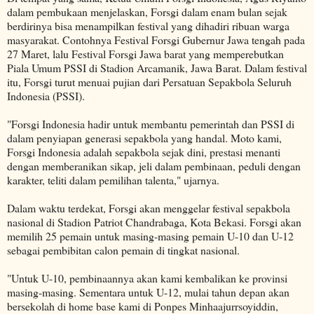
dalam pembukaan menjelaskan, Forsgi dalam enam bulan sejak
berdirinya bisa menampilkan festival yang dihadiri ribuan warga
masyarakat. Contohnya Festival Forsgi Gubernur Jawa tengah pada
27 Maret, lalu Festival Forsgi Jawa barat yang memperebutkan
Piala Umum PSSI di Stadion Arcamanik, Jawa Barat. Dalam festival
itu, Forsgi turut menuai pujian dari Persatuan Sepakbola Seluruh
Indonesia (PSSI).
"Forsgi Indonesia hadir untuk membantu pemerintah dan PSSI di
dalam penyiapan generasi sepakbola yang handal. Moto kami,
Forsgi Indonesia adalah sepakbola sejak dini, prestasi menanti
dengan memberanikan sikap, jeli dalam pembinaan, peduli dengan
karakter, teliti dalam pemilihan talenta," ujarnya.
Dalam waktu terdekat, Forsgi akan menggelar festival sepakbola
nasional di Stadion Patriot Chandrabaga, Kota Bekasi. Forsgi akan
memilih 25 pemain untuk masing-masing pemain U-10 dan U-12
sebagai pembibitan calon pemain di tingkat nasional.
"Untuk U-10, pembinaannya akan kami kembalikan ke provinsi
masing-masing. Sementara untuk U-12, mulai tahun depan akan
bersekolah di home base kami di Ponpes Minhaajurrsoyiddin,