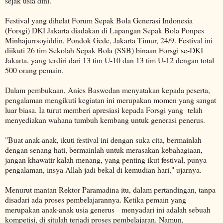
sejak usia dini.
Festival yang dihelat Forum Sepak Bola Generasi Indonesia
(Forsgi) DKI Jakarta diadakan di Lapangan Sepak Bola Ponpes
Minhajurrsoyiddin, Pondok Gede, Jakarta Timur, 24/9. Festival ini
diikuti 26 tim Sekolah Sepak Bola (SSB) binaan Forsgi se-DKI
Jakarta, yang terdiri dari 13 tim U-10 dan 13 tim U-12 dengan total
500 orang pemain.
Dalam pembukaan, Anies Baswedan menyatakan kepada peserta,
pengalaman mengikuti kegiatan ini merupakan momen yang sangat
luar biasa. Ia turut memberi apresiasi kepada Forsgi yang telah
menyediakan wahana tumbuh kembang untuk generasi penerus.
"Buat anak-anak, ikuti festival ini dengan suka cita, bermainlah
dengan senang hati, bermainlah untuk merasakan kebahagiaan,
jangan khawatir kalah menang, yang penting ikut festival, punya
pengalaman, insya Allah jadi bekal di kemudian hari," ujarnya.
Menurut mantan Rektor Paramadina itu, dalam pertandingan, tanpa
disadari ada proses pembelajarannya. Ketika pemain yang
merupakan anak-anak usia generus menyadari ini adalah sebuah
kompetisi, di situlah terjadi proses pembelajaran. Namun,