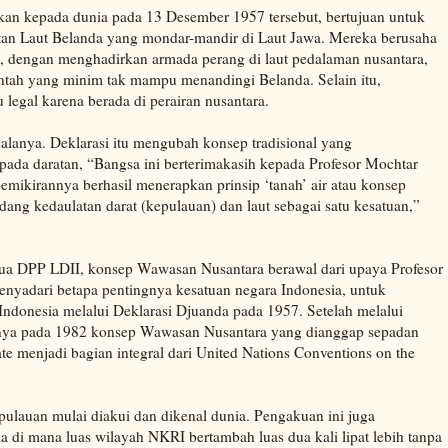
an kepada dunia pada 13 Desember 1957 tersebut, bertujuan untuk
n Laut Belanda yang mondar-mandir di Laut Jawa. Mereka berusaha
dengan menghadirkan armada perang di laut pedalaman nusantara,
ntah yang minim tak mampu menandingi Belanda. Selain itu,
u legal karena berada di perairan nusantara.
lanya. Deklarasi itu mengubah konsep tradisional yang
 pada daratan, “Bangsa ini berterimakasih kepada Profesor Mochtar
ikirannya berhasil menerapkan prinsip ‘tanah’ air atau konsep
ang kedaulatan darat (kepulauan) dan laut sebagai satu kesatuan,”
ua DPP LDII, konsep Wawasan Nusantara berawal dari upaya Profesor
nyadari betapa pentingnya kesatuan negara Indonesia, untuk
t Indonesia melalui Deklarasi Djuanda pada 1957. Setelah melalui
rnya pada 1982 konsep Wawasan Nusantara yang dianggap sepadan
te menjadi bagian integral dari United Nations Conventions on the
epulauan mulai diakui dan dikenal dunia. Pengakuan ini juga
a di mana luas wilayah NKRI bertambah luas dua kali lipat lebih tanpa