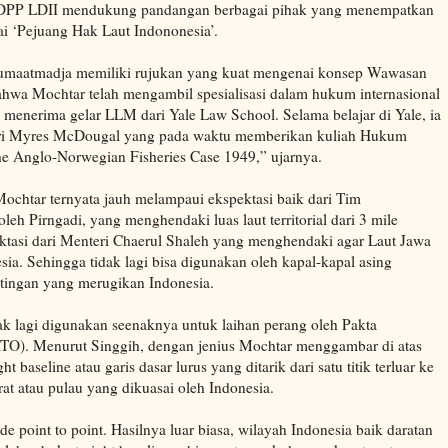
, DPP LDII mendukung pandangan berbagai pihak yang menempatkan
 ‘Pejuang Hak Laut Indononesia’.
umaatmadja memiliki rujukan yang kuat mengenai konsep Wawasan
bahwa Mochtar telah mengambil spesialisasi dalam hukum internasional
ga menerima gelar LLM dari Yale Law School. Selama belajar di Yale, ia
ri Myres McDougal yang pada waktu memberikan kuliah Hukum
he Anglo-Norwegian Fisheries Case 1949,” ujarnya.
chtar ternyata jauh melampaui ekspektasi baik dari Tim
leh Pirngadi, yang menghendaki luas laut territorial dari 3 mile
ktasi dari Menteri Chaerul Shaleh yang menghendaki agar Laut Jawa
ia. Sehingga tidak lagi bisa digunakan oleh kapal-kapal asing
tingan yang merugikan Indonesia.
ak lagi digunakan seenaknya untuk laihan perang oleh Pakta
TO). Menurut Singgih, dengan jenius Mochtar menggambar di atas
ht baseline atau garis dasar lurus yang ditarik dari satu titik terluar ke
 darat atau pulau yang dikuasai oleh Indonesia.
de point to point. Hasilnya luar biasa, wilayah Indonesia baik daratan