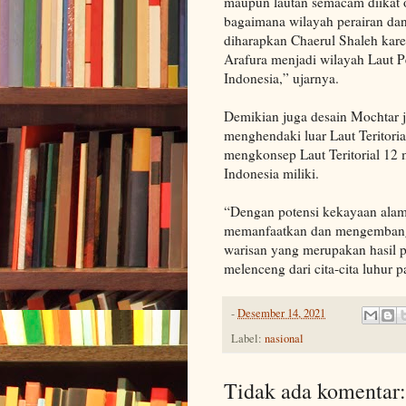
maupun lautan semacam diikat o
bagaimana wilayah perairan dan
diharapkan Chaerul Shaleh kare
Arafura menjadi wilayah Laut 
Indonesia,” ujarnya.
Demikian juga desain Mochtar 
menghendaki luar Laut Teritoria
mengkonsep Laut Teritorial 12 mi
Indonesia miliki.
“Dengan potensi kekayaan alam 
memanfaatkan dan mengembangka
warisan yang merupakan hasil pe
melenceng dari cita-cita luhur
-
Desember 14, 2021
Label:
nasional
Tidak ada komentar: