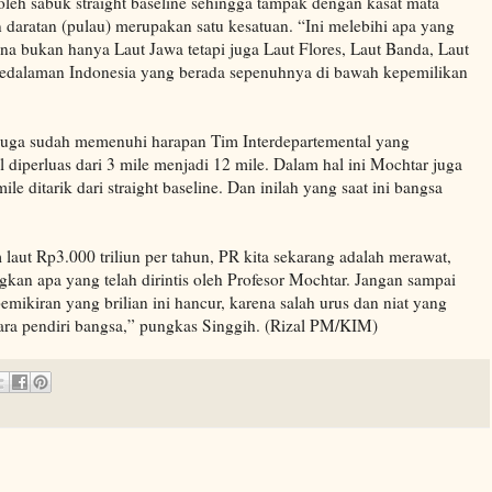
leh sabuk straight baseline sehingga tampak dengan kasat mata
 daratan (pulau) merupakan satu kesatuan. “Ini melebihi apa yang
na bukan hanya Laut Jawa tetapi juga Laut Flores, Laut Banda, Laut
Pedalaman Indonesia yang berada sepenuhnya di bawah kepemilikan
juga sudah memenuhi harapan Tim Interdepartemental yang
l diperluas dari 3 mile menjadi 12 mile. Dalam hal ini Mochtar juga
le ditarik dari straight baseline. Dan inilah yang saat ini bangsa
laut Rp3.000 triliun per tahun, PR kita sekarang adalah merawat,
n apa yang telah dirintis oleh Profesor Mochtar. Jangan sampai
mikiran yang brilian ini hancur, karena salah urus dan niat yang
 para pendiri bangsa,” pungkas Singgih. (Rizal PM/KIM)