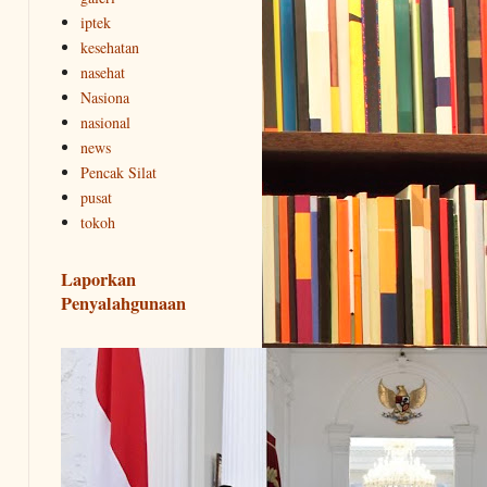
iptek
kesehatan
nasehat
Nasiona
nasional
news
Pencak Silat
pusat
tokoh
Laporkan
Penyalahgunaan