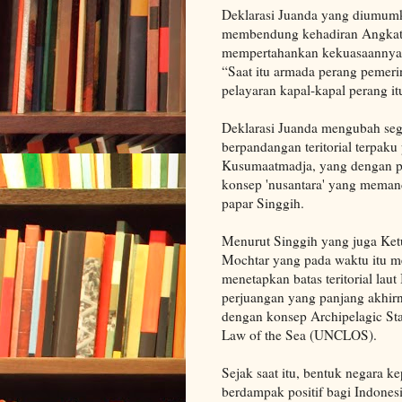
Deklarasi Juanda yang diumumk
membendung kehadiran Angkata
mempertahankan kekuasaannya, 
“Saat itu armada perang pemeri
pelayaran kapal-kapal perang it
Deklarasi Juanda mengubah sega
berpandangan teritorial terpaku
Kusumaatmadja, yang dengan pem
konsep 'nusantara' yang memand
papar Singgih.
Menurut Singgih yang juga Ket
Mochtar yang pada waktu itu me
menetapkan batas teritorial lau
perjuangan yang panjang akhi
dengan konsep Archipelagic Sta
Law of the Sea (UNCLOS).
Sejak saat itu, bentuk negara k
berdampak positif bagi Indonesi