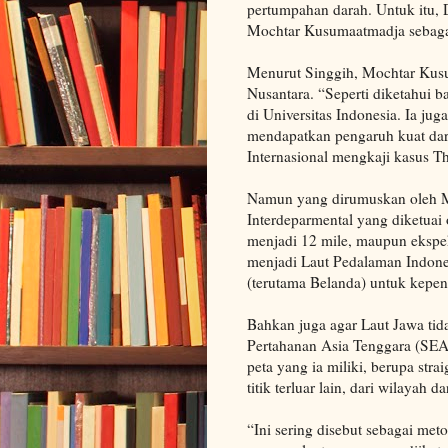
pertumpahan darah. Untuk itu
Mochtar Kusumaatmadja sebagai
Menurut Singgih, Mochtar Kus
Nusantara. “Seperti diketahui 
di Universitas Indonesia. Ia ju
mendapatkan pengaruh kuat da
Internasional mengkaji kasus T
Namun yang dirumuskan oleh Mo
Interdeparmental yang diketuai o
menjadi 12 mile, maupun ekspe
menjadi Laut Pedalaman Indones
(terutama Belanda) untuk kepen
Bahkan juga agar Laut Jawa tid
Pertahanan Asia Tenggara (SEA
peta yang ia miliki, berupa straig
titik terluar lain, dari wilayah
“Ini sering disebut sebagai meto