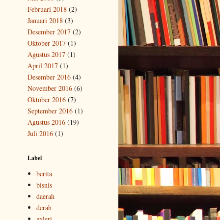
Februari 2018
(2)
Januari 2018
(3)
Desember 2017
(2)
Oktober 2017
(1)
Agustus 2017
(1)
April 2017
(1)
Desember 2016
(4)
November 2016
(6)
Oktober 2016
(7)
September 2016
(1)
Agustus 2016
(19)
Juli 2016
(1)
Label
berita
bisnis
daerah
derah
galeri