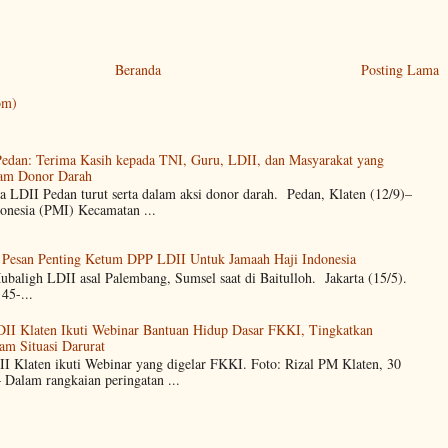
Beranda
Posting Lama
om)
dan: Terima Kasih kepada TNI, Guru, LDII, dan Masyarakat yang
alam Donor Darah
a LDII Pedan turut serta dalam aksi donor darah. Pedan, Klaten (12/9)–
onesia (PMI) Kecamatan ...
 Pesan Penting Ketum DPP LDII Untuk Jamaah Haji Indonesia
 Mubaligh LDII asal Palembang, Sumsel saat di Baitulloh. Jakarta (15/5).
45-...
DII Klaten Ikuti Webinar Bantuan Hidup Dasar FKKI, Tingkatkan
am Situasi Darurat
II Klaten ikuti Webinar yang digelar FKKI. Foto: Rizal PM Klaten, 30
Dalam rangkaian peringatan ...