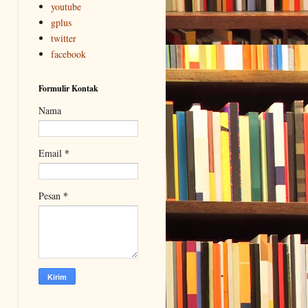
youtube
gplus
twitter
facebook
Formulir Kontak
Nama
*
Email
*
Pesan