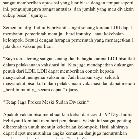
sangat memberikan apresiasi yang luar biasa dengan tempat seperti
ini, pengunjungnya sangat antusias, dan jumlah yang mau divaksin
cukup besar,” ujarnya.
Sementara drg. Indira Febriyanti sangat senang karena LDII dapat
membantu pemerintah menuju _herd imunity_ atau kekebalan
kelompok. Sesuai dengan harapan pemerintah yang menargetkan 1
juta dosis vaksin per hari.
“Saya terus terang sangat senang dan bahagia karena LDII bisa ikut
dalam pelaksanaan vaksinasi ini. Kita juga mendapatkan dukungan
penuh dari LDII. LDII dapat memberikan contoh kepada
masyarakat mengenai vaksin ini. Jadi harapan saya, seluruh
masyarakat bisa ikut dalam pelaksanaan vaksinasi dan dapat meraih
_herd immunity_ secara cepat,” ujarnya.
*Tetap Jaga Prokes Meski Sudah Divaksin*
Apakah vaksin bisa membuat kita kebal dari covid-19? Drg. Indira
Febriyanti kembali memberi penjelasan. Vaksin ini sangat penting
dikarenakan untuk menuju kekebalan kelompok. Hasil akhirnya
dapat dapat menurunkan angka kematian dan juga menurunkan
gejala yang berat bagi penderita Covid-19.